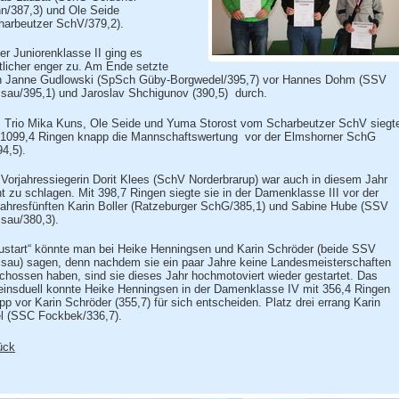
n/387,3) und Ole Seide
harbeutzer SchV/379,2).
der Juniorenklasse II ging es
tlicher enger zu. Am Ende setzte
h Janne Gudlowski (SpSch Güby-Borgwedel/395,7) vor Hannes Dohm (SSV
sau/395,1) und Jaroslav Shchigunov (390,5) durch.
 Trio Mika Kuns, Ole Seide und Yuma Storost vom Scharbeutzer SchV siegt
 1099,4 Ringen knapp die Mannschaftswertung vor der Elmshorner SchG
94,5).
 Vorjahressiegerin Dorit Klees (SchV Norderbrarup) war auch in diesem Jahr
ht zu schlagen. Mit 398,7 Ringen siegte sie in der Damenklasse III vor der
jahresfünften Karin Boller (Ratzeburger SchG/385,1) und Sabine Hube (SSV
sau/380,3).
ustart“ könnte man bei Heike Henningsen und Karin Schröder (beide SSV
sau) sagen, denn nachdem sie ein paar Jahre keine Landesmeisterschaften
chossen haben, sind sie dieses Jahr hochmotoviert wieder gestartet. Das
einsduell konnte Heike Henningsen in der Damenklasse IV mit 356,4 Ringen
pp vor Karin Schröder (355,7) für sich entscheiden. Platz drei errang Karin
l (SSC Fockbek/336,7).
ück