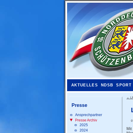
AKTUELLES
NDSB
SPORT
←
L
Presse
Ansprechpartner
Presse Archiv
0
2025
Mit
2024