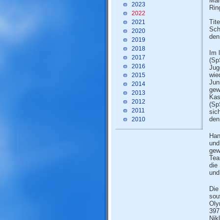
Mar
2023
Rin
2022
Tit
2021
Sch
2020
den 
2019
2018
Im 
2017
(Sp
2016
Jug
wie
2015
Jun
2014
gew
2013
Kas
2012
(Sp
2011
sic
den 
2010
Han
und
gew
Tea
die
und
Die
sou
Oly
397
Nik