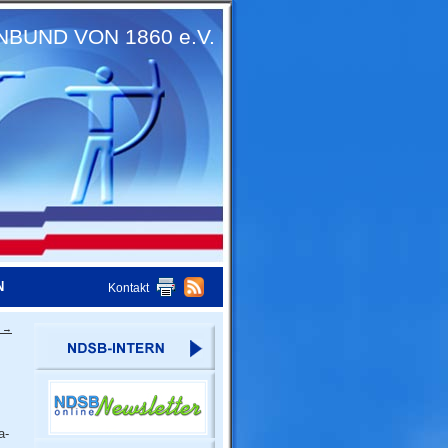
UND VON 1860 e.V.
N
Kontakt
d
→
a-