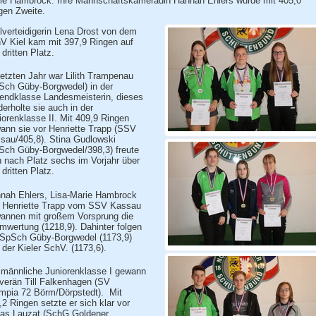
ie Hambrock. Ihre Mannschaftskameradin Hannah Ehlers wurde mit 405,0
gen Zweite.
elverteidigerin Lena Drost von dem
V Kiel kam mit 397,9 Ringen auf
dritten Platz.
letzten Jahr war Lilith Trampenau
Sch Güby-Borgwedel) in der
endklasse Landesmeisterin, dieses
derholte sie auch in der
iorenklasse II. Mit 409,9 Ringen
ann sie vor Henriette Trapp (SSV
sau/405,8). Stina Gudlowski
Sch Güby-Borgwedel/398,3) freute
h nach Platz sechs im Vorjahr über
dritten Platz.
nah Ehlers, Lisa-Marie Hambrock
 Henriette Trapp vom SSV Kassau
annen mit großem Vorsprung die
mwertung (1218,9). Dahinter folgen
 SpSch Güby-Borgwedel (1173,9)
 der Kieler SchV. (1173,6).
 männliche Juniorenklasse I gewann
verän Till Falkenhagen (SV
mpia 72 Börm/Dörpstedt). Mit
,2 Ringen setzte er sich klar vor
las Lauzat (SchG Goldener