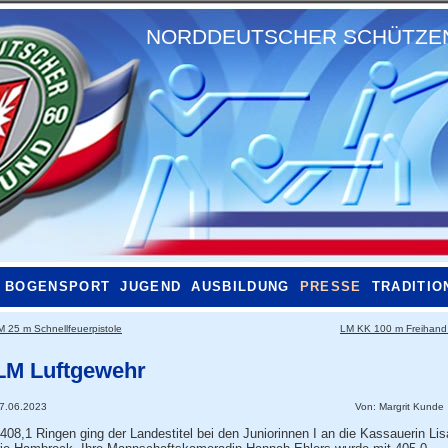
NORDDEUTSCHER SCHÜTZENB
BOGENSPORT
JUGEND
AUSBILDUNG
PRESSE
TRADITIO
M 25 m Schnellfeuerpistole
LM KK 100 m Freihan
LM Luftgewehr
7.06.2023
Von:
Margrit Kunde
 408,1 Ringen ging der Landestitel bei den Juniorinnen I an die Kassauerin Lis