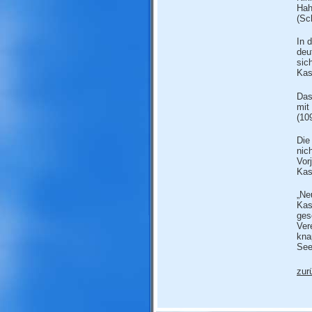
Hah
(Sc
In 
deu
sic
Kas
Das
mit
(10
Die
nic
Vor
Kas
„Ne
Kas
ges
Ver
kna
See
zur