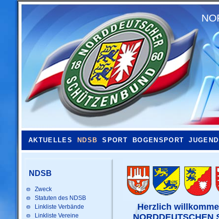
NO
AKTUELLES
NDSB
SPORT
BOGENSPORT
JUGEND
NDSB
Zweck
Statuten des NDSB
Herzlich willkomme
Linkliste Verbände
Linkliste Vereine
NORDDEUTSCHEN SC