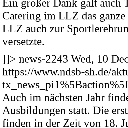
Ein großer Dank galt auch 
Catering im LLZ das ganze 
LLZ auch zur Sportlerehru
versetzte.
]]>
news-2243
Wed, 10 Dec
https://www.ndsb-sh.de/akt
tx_news_pi1%5Baction%5
Auch im nächsten Jahr find
Ausbildungen statt.
Die ers
finden in der Zeit von 18. J