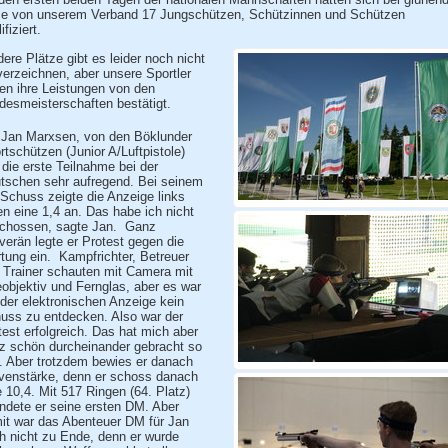
ze von unserem Verband 17 Jungschützen, Schützinnen und Schützen
ifiziert.
dere Plätze gibt es leider noch nicht
verzeichnen, aber unsere Sportler
en ihre Leistungen von den
desmeisterschaften bestätigt.
 Jan Marxsen, von den Böklunder
rtschützen (Junior A/Luftpistole)
 die erste Teilnahme bei der
tschen sehr aufregend. Bei seinem
 Schuss zeigte die Anzeige links
en eine 1,4 an. Das habe ich nicht
chossen, sagte Jan.
Ganz
verän legte er Protest gegen die
tung ein.
Kampfrichter, Betreuer
 Trainer schauten mit Camera mit
eobjektiv und Fernglas, aber es war
 der elektronischen Anzeige kein
uss zu entdecken. Also war der
test erfolgreich. Das hat mich aber
z schön durcheinander gebracht so
. Aber trotzdem bewies er danach
venstärke, denn er schoss danach
e 10,4. Mit 517 Ringen (64. Platz)
ndete er seine ersten DM. Aber
it war das Abenteuer DM für Jan
h nicht zu Ende, denn er wurde