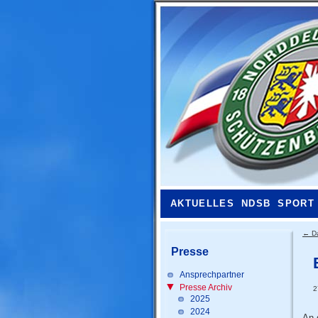
AKTUELLES
NDSB
SPORT
←
D
Presse
Ansprechpartner
Presse Archiv
2
2025
2024
An 