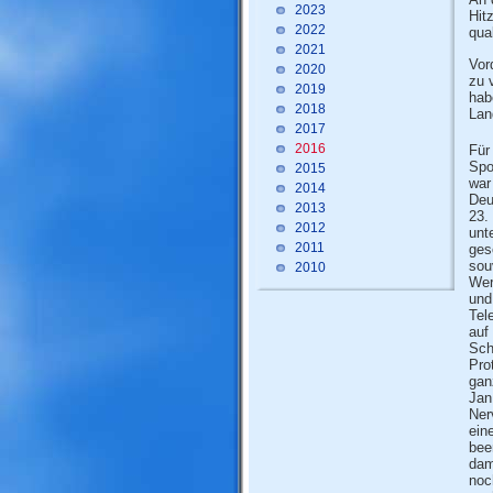
2023
Hit
2022
qual
2021
Vor
2020
zu 
2019
hab
2018
Lan
2017
2016
Für
Spo
2015
war
2014
Deu
2013
23.
2012
unt
2011
ges
sou
2010
Wer
und
Tel
auf
Sch
Pro
gan
Jan
Ner
ein
bee
dam
noc