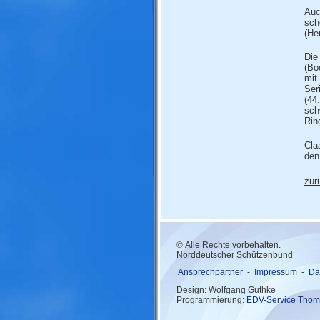
Auc
sch
(He
Die
(Bo
mit
Ser
(44
sch
Rin
Cla
den
zur
© Alle Rechte vorbehalten.
Norddeutscher Schützenbund
Ansprechpartner
-
Impressum
-
Da
Design: Wolfgang Guthke
Programmierung:
EDV-Service Thom