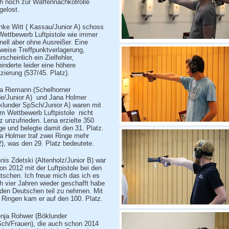
h noch zur Waffennachkotrolle
gelost.
nke Witt ( Kassau/Junior A) schoss
Wettbewerb Luftpistole wie immer
nell aber ohne Ausreißer. Eine
tweise Treffpunktverlagerung,
rscheinlich ein Zielfehler,
hinderte leider eine höhere
tzierung (537/45. Platz).
a Riemann (Schelhorner
de/Junior A)
und Jana Holmer
klunder SpSch/Junior A) waren mit
em Wettbewerb Luftpistole
nicht
z unzufrieden. Lena erzielte 350
ge und belegte damit den 31. Platz.
a Holmer traf zwei Ringe mehr
2), was den 29. Platz bedeutete.
nis Zdetski (Altenholz/Junior B) war
on 2012 mit der Luftpistole bei den
tschen. Ich freue mich das ich es
h vier Jahren wieder geschafft habe
 den Deutschen teil zu nehmen. Mit
 Ringen kam er auf den 100. Platz.
nja Rohwer (Böklunder
ch/Frauen), die auch schon 2014