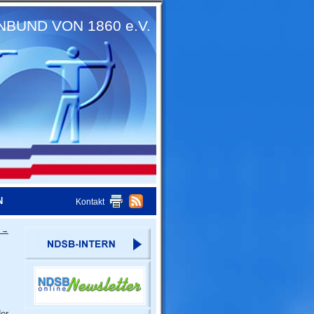
UND VON 1860 e.V.
N
Kontakt
t
→
er