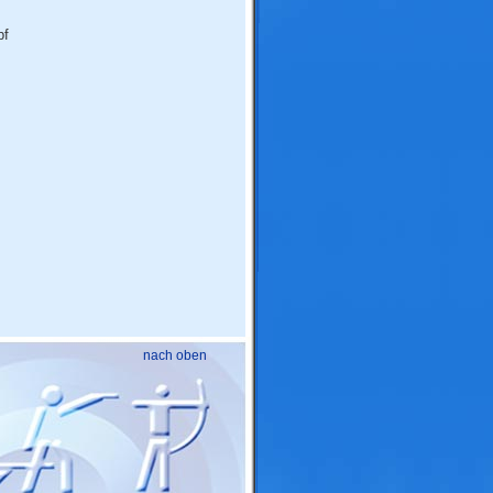
pf
nach oben