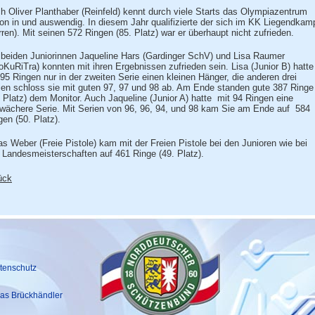
h Oliver Planthaber (Reinfeld) kennt durch viele Starts das Olympiazentrum
on in und auswendig. In diesem Jahr qualifizierte der sich im KK Liegendkam
rren). Mit seinen 572 Ringen (85. Platz) war er überhaupt nicht zufrieden.
 beiden Juniorinnen Jaqueline Hars (Gardinger SchV) und Lisa Raumer
oKuRiTra) konnten mit ihren Ergebnissen zufrieden sein. Lisa (Junior B) hatte
 95 Ringen nur in der zweiten Serie einen kleinen Hänger, die anderen drei
ien schloss sie mit guten 97, 97 und 98 ab. Am Ende standen gute 387 Ringe
. Platz) dem Monitor. Auch Jaqueline (Junior A) hatte
mit 94 Ringen eine
wächere Serie. Mit Serien von 96, 96, 94, und 98 kam Sie am Ende auf
584
gen (50. Platz).
as Weber (Freie Pistole) kam mit der Freien Pistole bei den Junioren wie bei
 Landesmeisterschaften auf 461 Ringe (49. Platz).
ück
tenschutz
as Brückhändler