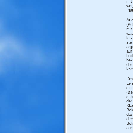
mit
war
Pla
Auc
(Pö
mit
war
let
ste
ärg
auf
bed
bek
der
kam
Das
Lei
sic
(Ba
sch
der
Kla
Bek
das
dem
Bek
auc