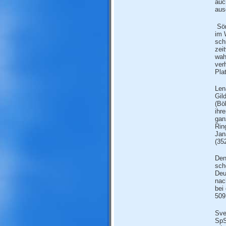
auc
aus
Sö
im 
sch
zei
wah
ver
Pla
Len
Gil
(Bö
ihr
gan
Rin
Jan
(35
Den
sch
Deu
nac
bei
509
Sve
SpS