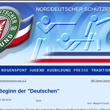
NORDDEUTSCHER SCHÜTZENB
BOGENSPORT
JUGEND
AUSBILDUNG
PRESSE
TRADITIO
acherneuerung am LLZ
DM Target Sprin
Beginn der "Deutschen"
7.08.2016
Sport
Von:
Margrit Kunde
den ersten beiden Tagen der nationalen Mannschaften hatten sich bei glühend