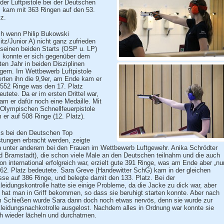
 der Luftpistole bei der Deutschen
, kam mit 363 Ringen auf den 53.
tz.
h wenn Philip Bukowski
litz/Junior A) nicht ganz zufrieden
 seinen beiden Starts (OSP u. LP)
, konnte er sich gegenüber dem
zten Jahr in beiden Disziplinen
igern. Im Wettbewerb Luftpistole
erten ihn die 9,9er, am Ende kam er
 552 Ringe was den 17. Platz
eutete. Da er im ersten Drittel war,
am er dafür noch eine Medaille. Mit
 Olympischen Schnellfeuerpistole
 er auf 508 Ringe (12. Platz).
s bei den Deutschen Top
stungen erbracht werden, zeigte
h unter anderem bei den Frauen im Wettbewerb Luftgewehr. Anika Schrödter
d Bramstadt), die schon viele Male an den Deutschen teilnahm und die auch
on international erfolgreich war, erzielt gute 391 Ringe, was am Ende aber „nu
 62. Platz bedeutete. Sara Greve (Handewitter SchG) kam in der gleichen
sse auf 386 Ringe, und belegte damit den 133. Platz. Bei der
leidungskontrolle hatte sie einige Probleme, da die Jacke zu dick war, aber
 hat man in Griff bekommen, so dass sie beruhigt starten konnte. Aber nach
 Schießen wurde Sara dann doch noch etwas nervös, denn sie wurde zur
leidungsnachkotrolle ausgelost. Nachdem alles in Ordnung war konnte sie
h wieder lächeln und durchatmen.