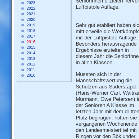
Seniorinnen erzielen hervo
2023
Luftpistole Auflage.
2022
2021
2020
Sehr gut etabliert haben si
2019
2018
mittlerweile die Wettkämpf
2017
mit der Luftpistole Auflage.
2016
Besonders herausragende
2015
Ergebnisse erzielten in
2014
diesem Jahr die Seniorinn
2013
in allen Klassen.
2012
2011
Mussten sich in der
2010
Mannschaftswertung die
Schützen aus Süderstapel
(Hans-Werner Carl, Waltra
Mürmann, Owe Petersen) i
der Senioren A Klasse im
letzten Jahr mit dem dritte
Platz begnügen, holten sie
vergangenen Wochenende
den Landesmeistertitel mit
Ringen vor den Böklunder