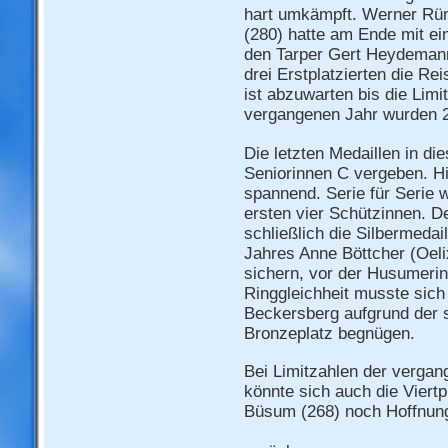
hart umkämpft. Werner Rü
(280) hatte am Ende mit e
den Tarper Gert Heydemann 
drei Erstplatzierten die R
ist abzuwarten bis die Limi
vergangenen Jahr wurden 2
Die letzten Medaillen in di
Seniorinnen C vergeben. Hi
spannend. Serie für Serie 
ersten vier Schützinnen. D
schließlich die Silbermeda
Jahres Anne Böttcher (Oeli
sichern, vor der Husumerin
Ringgleichheit musste sich
Beckersberg aufgrund der s
Bronzeplatz begnügen.
Bei Limitzahlen der vergan
könnte sich auch die Viertp
Büsum (268) noch Hoffnung