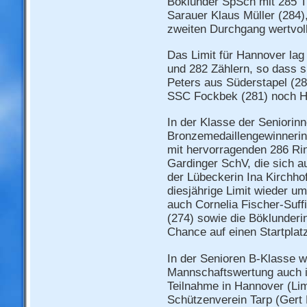
Böklunder SpSch mit 285 T
Sarauer Klaus Müller (284),
zweiten Durchgang wertvoll
Das Limit für Hannover lag
und 282 Zählern, so dass s
Peters aus Süderstapel (2
SSC Fockbek (281) noch H
In der Klasse der Seniorinne
Bronzemedaillengewinnerin
mit hervorragenden 286 Ri
Gardinger SchV, die sich a
der Lübeckerin Ina Kirchhof
diesjährige Limit wieder u
auch Cornelia Fischer-Suf
(274) sowie die Böklunderi
Chance auf einen Startplat
In der Senioren B-Klasse w
Mannschaftswertung auch i
Teilnahme in Hannover (Lim
Schützenverein Tarp (Gert