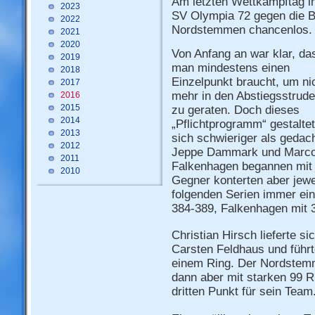
Am letzten Wettkampftag in
2023
SV Olympia 72 gegen die 
2022
Nordstemmen chancenlos.
2021
2020
Von Anfang an war klar, da
2019
man mindestens einen
2018
Einzelpunkt braucht, um ni
2017
mehr in den Abstiegsstrude
2016
2015
zu geraten. Doch dieses
2014
„Pflichtprogramm“ gestalte
2013
sich schwieriger als gedach
2012
Jeppe Dammark und Marc
2011
Falkenhagen begannen mit j
2010
Gegner konterten aber jewe
folgenden Serien immer ei
384-389, Falkenhagen mit 
Christian Hirsch lieferte s
Carsten Feldhaus und führ
einem Ring. Der Nordstem
dann aber mit starken 99 R
dritten Punkt für sein Team