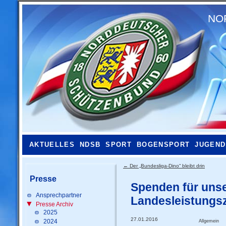
NO
AKTUELLES
NDSB
SPORT
BOGENSPORT
JUGEND
←
Der „Bundesliga-Dino“ bleibt drin
Presse
Spenden für uns
Ansprechpartner
Landesleistungs
Presse Archiv
2025
27.01.2016
2024
Allgemein