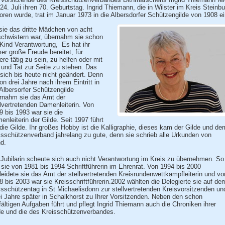
24. Juli ihren 70. Geburtstag. Ingrid Thiemann, die in Wilster im Kreis Steinbu
oren wurde, trat im Januar 1973 in die Albersdorfer Schützengilde von 1908 ei
sie das dritte Mädchen von acht
chwistern war, übernahm sie schon
 Kind Verantwortung, Es hat ihr
er große Freude bereitet, für
ere tätig zu sein, zu helfen oder mit
 und Tat zur Seite zu stehen. Das
 sich bis heute nicht geändert. Denn
on drei Jahre nach ihrem Eintritt in
 Albersorfer Schützengilde
rnahm sie das Amt der
llvertretenden Damenleiterin. Von
9 bis 1993 war sie die
enleiterin der Gilde. Seit 1997 führt
 die Gilde. Ihr großes Hobby ist die Kalligraphie, dieses kam der Gilde und de
isschützenverband jahrelang zu gute, denn sie schrieb alle Urkunden von
d.
 Jubilarin scheute sich auch nicht Verantwortung im Kreis zu übernehmen. So
 sie von 1981 bis 1994 Schriftführerin im Ehrenrat. Von 1994 bis 2000
leidete sie das Amt der stellvertretenden Kreisrundenwettkampfleiterin und vo
8 bis 2003 war sie Kreisschriftführerin.2002 wählten die Delegierte sie auf de
isschützentag in St Michaelisdonn zur stellvertretenden Kreisvorsitzenden un
i Jahre später in Schalkhorst zu Ihrer Vorsitzenden. Neben den schon
lfältigen Aufgaben führt und pflegt Ingrid Thiemann auch die Chroniken ihrer
de und die des Kreisschützenverbandes.