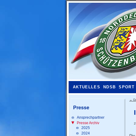
AKTUELLES
NDSB
SPORT
←
D
Presse
Ansprechpartner
Presse Archiv
2
2025
2024
Die