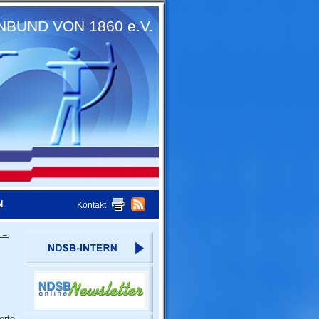
UND VON 1860 e.V.
N
Kontakt
d
→
erte