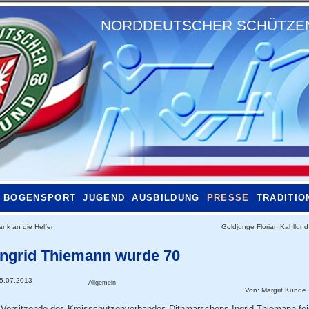
NORDDEUTSCHER SCHÜTZENB
BOGENSPORT
JUGEND
AUSBILDUNG
PRESSE
TRADITIO
ank an die Helfer
Goldjunge Florian Kahllun
Ingrid Thiemann wurde 70
5.07.2013
Allgemein
Von:
Margrit Kunde
 Vorsitzende des Kreisschützenverbandes Dithmarschens Ingrid Thiemann fei