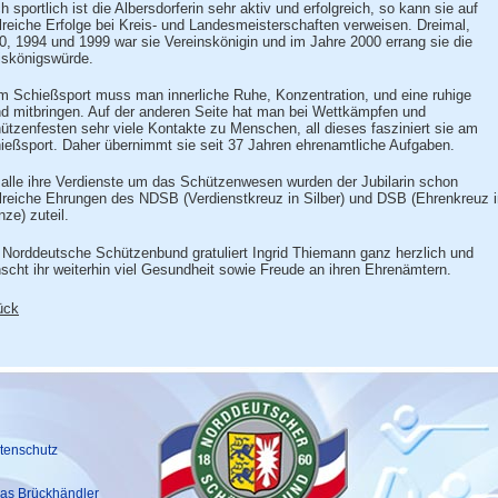
h sportlich ist die Albersdorferin sehr aktiv und erfolgreich, so kann sie auf
lreiche Erfolge bei Kreis- und Landesmeisterschaften verweisen. Dreimal,
0, 1994 und 1999 war sie Vereinskönigin und im Jahre 2000 errang sie die
iskönigswürde.
m Schießsport muss man innerliche Ruhe, Konzentration, und eine ruhige
d mitbringen. Auf der anderen Seite hat man bei Wettkämpfen und
ützenfesten sehr viele Kontakte zu Menschen, all dieses fasziniert sie am
ießsport. Daher übernimmt sie seit 37 Jahren ehrenamtliche Aufgaben.
 alle ihre Verdienste um das Schützenwesen wurden der Jubilarin schon
lreiche Ehrungen des NDSB (Verdienstkreuz in Silber) und DSB (Ehrenkreuz i
nze) zuteil.
 Norddeutsche Schützenbund gratuliert Ingrid Thiemann ganz herzlich und
scht ihr weiterhin viel Gesundheit sowie Freude an ihren Ehrenämtern.
ück
tenschutz
as Brückhändler