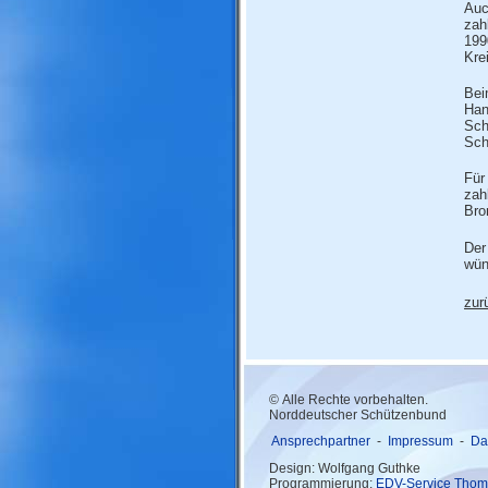
Auc
zah
199
Kre
Bei
Han
Sch
Sch
Für
zah
Bro
Der
wün
zur
© Alle Rechte vorbehalten.
Norddeutscher Schützenbund
Ansprechpartner
-
Impressum
-
Da
Design: Wolfgang Guthke
Programmierung:
EDV-Service Thom