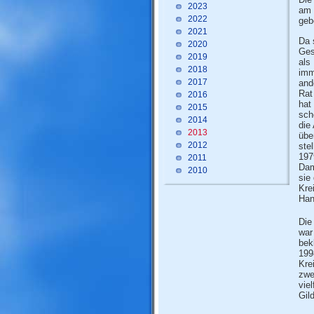
2023
am 
2022
geb
2021
Da 
2020
Ges
2019
als
2018
imm
2017
and
Rat
2016
hat
2015
sch
2014
die
2013
übe
2012
ste
197
2011
Dam
2010
sie
Kre
Han
Die
war
bek
199
Kre
zwe
vie
Gil