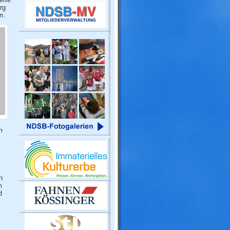
rg
n.
m
n
m
d