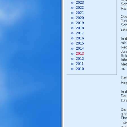
2023
Sch
2022
Ran
2021
Obw
2020
Juni
2019
Sch
2018
seh
2017
2016
In 
mit
2015
Rec
2014
Jun
2013
Rek
2012
Inf
2011
Met
m.
2010
Daf
Rin
In 
Deu
zu 
Die
gin
Flo
int
bie