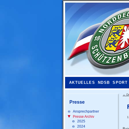
AKTUELLES
NDSB
SPORT
←
D
Presse
Ansprechpartner
Presse Archiv
1
2025
2024
Bei