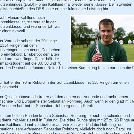
ützenbundes (DSB) Florian Kahllund mal wieder seine Klasse. Beim zweiten
glistenschießen des DSB legte er eine fulminante Leistung hin.
ohl Florian Kahllund noch
orenklasse ist, startete er in der
ützenklasse, und wie er es tat, war
r eindrucksvoll.
der Vorrunde schoss der 20jährige
 1334 Ringen mit dem
urvebogen einen neuen Deutschen
ioren-Rekord. Er überbot den alten
ord um zwei Ringe. Damit hält der
ormatikstudent auf die 30, 50 und 70
er den Deutschen Junioren Rekord. In seiner Sammlung fehlen nur noch die 
ür hat er den 70 m Rekord in der Schützenklasse mit 338 Ringen um einen
g geknackt.
der Qualifikationsrunde traf er auf den achten der Vorrunde und mehrfachen
tschen- und Europameister Sebastian Rohrberg. Auch wenn er den glatt mit 6
2 verloren hat, bot er Sebastian Rohrberg richtig Paroli.
 ersten beiden Runden konnte Sebastian Rohrberg für sich entscheiden und
g damit mit vier zu null in Führung. Die dritte Runde ging mit 27 zu 23 Ringe a
rian Kahllund, damit verkürzte er auf vier zu zwei. Und die Hoffnung, dem
ernational sehr erfahrenen Sebastian Rohrberg, vielleicht doch noch Paroli zu
ten. Aber die vierte Runde ging knapp mit 28:27 an Sebastian Rohrberg und d