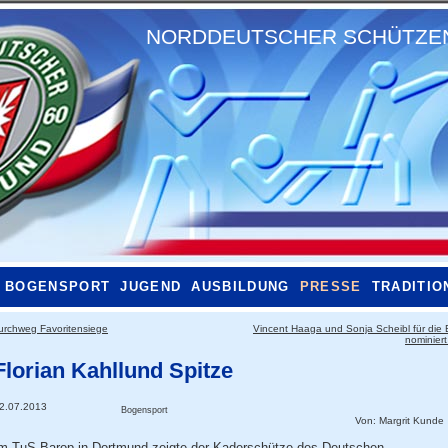
NORDDEUTSCHER SCHÜTZENB
BOGENSPORT
JUGEND
AUSBILDUNG
PRESSE
TRADITIO
urchweg Favoritensiege
Vincent Haaga und Sonja Scheibl für die
nominier
Florian Kahllund Spitze
2.07.2013
Bogensport
Von:
Margrit Kunde
m TuS Barop in Dortmund zeigte der Kaderschütze des Deutschen