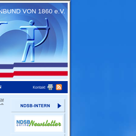
UND VON 1860 e.V.
N
Kontakt
 EM
t
→