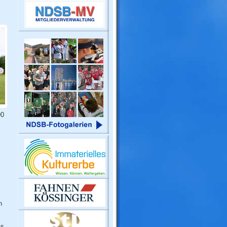
90
n
as