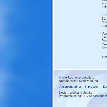
aus
sei
Für
15.
rei
star
Vom
(Be
Pro
Qua
Kah
zur
© Alle Rechte vorbehalten.
Norddeutscher Schützenbund
Ansprechpartner
-
Impressum
-
Da
Design: Wolfgang Guthke
Programmierung:
EDV-Service Thom