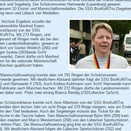
eck und Segeberg. Der Schützenverein Hamwarde (Lauenburg) gewann
gesamt 10 Einzel- und Mannschaftsmedaillen. Die SSG BooKuRiTra (Segeber
ang neun und Lübeck vier Medaillen.
 höchste Ergebnis erzielte der
jahresdritte Manfred Ewers
tersklasse) von der SSG
KuRiTra. Mit 273 Ringen, und
gesamt elf Ringen mehr als bei den
zten Landestitelkämpfen, gewann er
tlich vor Günter Wodrich (266) und
gor Sydow (263/beide SchV
warde). Damit dürfte sich Manfred
ers für die nationale Meisterschaft
München qualifiziert haben.
 Mannschaftswertung konnte aber mit 791 Ringen der Schützenverein
warde gewinnen. Mit deutlichem Abstand dahinter folgt die SSG BooKuRiTra
6) und Hamwarde II (763). Auch Andrea Kuhlmann vom SchV Hamwarde kann
 Fahrkarte nach München buchen. Mit 272 Ringen dürfte die Landesmeisterin
her dabei sein. Platz zwei errang Bianca Randig (232/Lübecker SpSch).
der Schützenklasse konnte sich Jens Albertsen von der SSG BooKuRiTra
enüber dem letzten Jahr um acht Ringe auf 270 Ringe steigern, was am Ende
 ihn den Titel bedeutete. Auch der Segeberger müsste das Ticket für die
tsche in der Tasche haben. Sein Mannschaftskamerad Björn Witt (259) kam
 den zweiten und Marco Westermann (258) von den Lübecker Sportschützen
 dritten Platz. Die Mannschaftswertung ging klar an die SSG BooKuRiTra
9). Mit deutlichem Abstand folgen die Lübecker Sportschützen (762) und