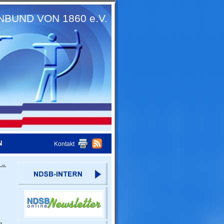
UND VON 1860 e.V.
N
Kontakt
a
→
g,