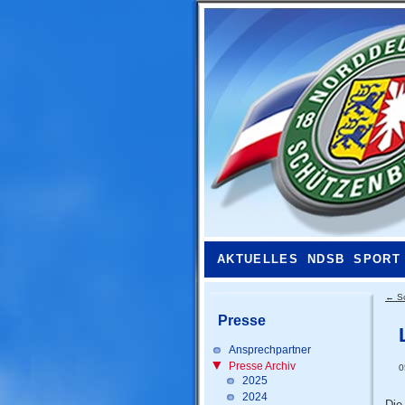
AKTUELLES
NDSB
SPORT
←
S
Presse
Ansprechpartner
Presse Archiv
0
2025
2024
Die