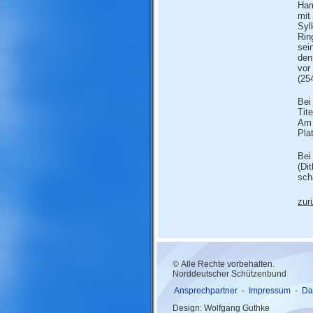
Ham
mit
Syl
Rin
sei
den
vor
(25
Bei
Tit
Am 
Pla
Bei
(Di
sch
zur
© Alle Rechte vorbehalten.
Norddeutscher Schützenbund
Ansprechpartner
-
Impressum
-
Da
Design: Wolfgang Guthke