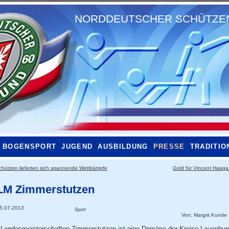
NORDDEUTSCHER SCHÜTZENB
BOGENSPORT
JUGEND
AUSBILDUNG
PRESSE
TRADITIO
chützen lieferten sich spannende Wettkämpfe
Gold für Vincent Haag
LM Zimmerstutzen
5.07.2013
Sport
Von:
Margrit Kunde
 Landesmeisterschaften Zimmerstutzen ist eine Domäne der Kreise Lauenbur