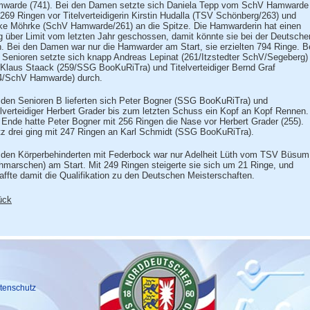
warde (741). Bei den Damen setzte sich Daniela Tepp vom SchV Hamwarde
 269 Ringen vor Titelverteidigerin Kirstin Hudalla (TSV Schönberg/263) und
ke Möhrke (SchV Hamwarde/261) an die Spitze. Die Hamwarderin hat einen
g über Limit vom letzten Jahr geschossen, damit könnte sie bei der Deutsche
n. Bei den Damen war nur die Hamwarder am Start, sie erzielten 794 Ringe. B
 Senioren setzte sich knapp Andreas Lepinat (261/Itzstedter SchV/Segeberg)
 Klaus Staack (259/SSG BooKuRiTra) und Titelverteidiger Bernd Graf
4/SchV Hamwarde) durch.
 den Senioren B lieferten sich Peter Bogner (SSG BooKuRiTra) und
elverteidiger Herbert Grader bis zum letzten Schuss ein Kopf an Kopf Rennen.
Ende hatte Peter Bogner mit 256 Ringen die Nase vor Herbert Grader (255).
tz drei ging mit 247 Ringen an Karl Schmidt (SSG BooKuRiTra).
 den Körperbehinderten mit Federbock war nur Adelheit Lüth vom TSV Büsum
thmarschen) am Start. Mit 249 Ringen steigerte sie sich um 21 Ringe, und
affte damit die Qualifikation zu den Deutschen Meisterschaften.
ück
tenschutz