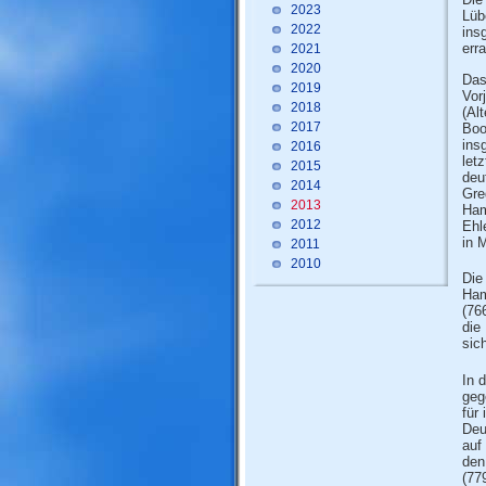
2023
Lüb
2022
ins
err
2021
2020
Das
2019
Vor
2018
(Al
2017
Boo
ins
2016
let
2015
deu
2014
Gre
2013
Ham
2012
Ehl
in 
2011
2010
Die
Ham
(76
die
sic
In 
geg
für
Deu
auf
den
(77