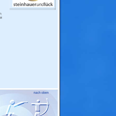
n
ei
nach oben