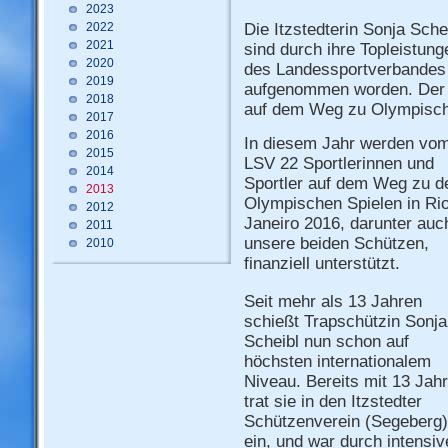
2023
2022
Die Itzstedterin Sonja Sch
2021
sind durch ihre Topleistun
2020
des Landessportverbandes 
2019
aufgenommen worden. Der L
2018
auf dem Weg zu Olympisch
2017
2016
In diesem Jahr werden vo
2015
LSV 22 Sportlerinnen und
2014
Sportler auf dem Weg zu d
2013
Olympischen Spielen in Ri
2012
Janeiro 2016, darunter auc
2011
unsere beiden Schützen,
2010
finanziell unterstützt.
Seit mehr als 13 Jahren
schießt Trapschützin Sonja
Scheibl nun schon auf
höchsten internationalem
Niveau. Bereits mit 13 Jah
trat sie in den Itzstedter
Schützenverein (Segeberg)
ein, und war durch intensiv