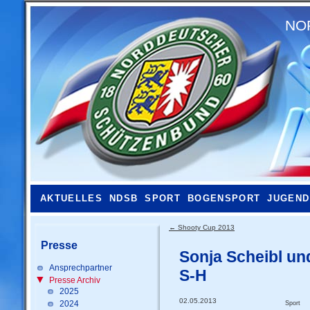
NO
AKTUELLES
NDSB
SPORT
BOGENSPORT
JUGEND
←
Shooty Cup 2013
Presse
Sonja Scheibl u
Ansprechpartner
S-H
Presse Archiv
2025
02.05.2013
2024
Sport