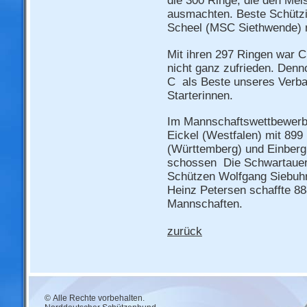
die 300 Ringe, die den Meis
ausmachten. Beste Schützi
Scheel (MSC Siethwende) m
Mit ihren 297 Ringen war 
nicht ganz zufrieden. Denn
C als Beste unseres Verba
Starterinnen.
Im Mannschaftswettbewerb
Eickel (Westfalen) mit 899
(Württemberg) und Einberg 
schossen Die Schwartauer
Schützen Wolfgang Siebuhr
Heinz Petersen schaffte 8
Mannschaften.
zurück
© Alle Rechte vorbehalten.