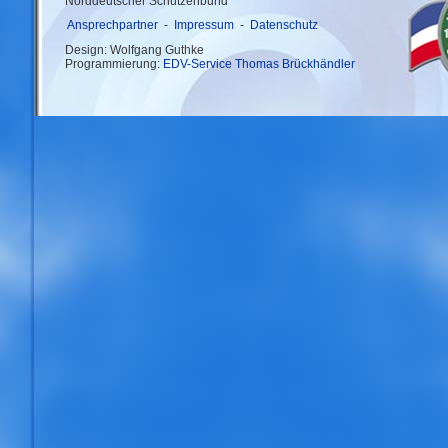
Norddeutscher Schützenbund
Ansprechpartner
-
Impressum
-
Datenschutz
Design: Wolfgang Guthke
Programmierung:
EDV-Service Thomas Brückhändler