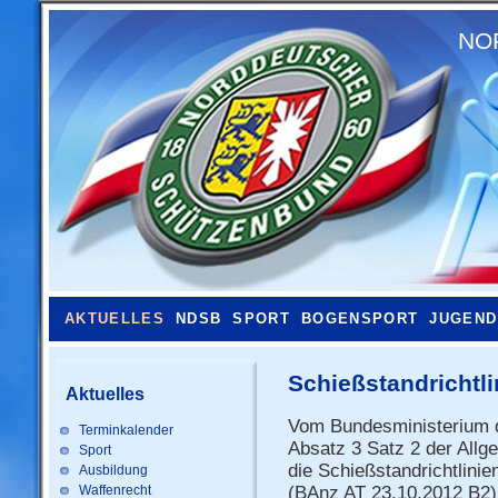
NO
AKTUELLES
NDSB
SPORT
BOGENSPORT
JUGEND
Schießstandrichtli
Aktuelles
Vom Bundesministerium 
Terminkalender
Absatz 3 Satz 2 der All
Sport
die Schießstandrichtlinie
Ausbildung
Waffenrecht
(BAnz AT 23.10.2012 B2)