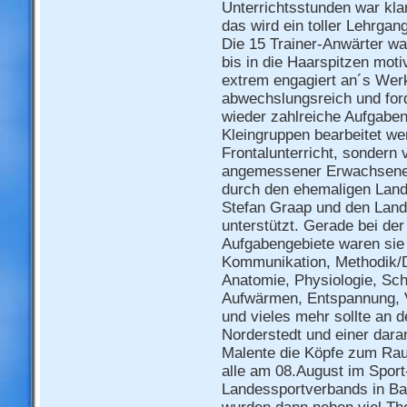
Unterrichtsstunden war kla
das wird ein toller Lehrgang
Die 15 Trainer-Anwärter w
bis in die Haarspitzen moti
extrem engagiert an´s We
abwechslungsreich und for
wieder zahlreiche Aufgaben 
Kleingruppen bearbeitet w
Frontalunterricht, sondern
angemessener Erwachsenen
durch den ehemaligen Land
Stefan Graap und den Land
unterstützt. Gerade bei de
Aufgabengebiete waren sie 
Kommunikation, Methodik/D
Anatomie, Physiologie, Sch
Aufwärmen, Entspannung, V
und vieles mehr sollte an 
Norderstedt und einer dar
Malente die Köpfe zum Ra
alle am 08.August im Spor
Landessportverbands in B