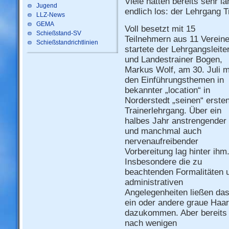
Viele hatten bereits sehr l
Jugend
endlich los: der Lehrgang 
LLZ-News
GEMA
Voll besetzt mit 15
Schießstand-SV
Teilnehmern aus 11 Verein
Schießstandrichtlinien
startete der Lehrgangsleite
und Landestrainer Bogen,
Markus Wolf, am 30. Juli m
den Einführungsthemen in
bekannter „location“ in
Norderstedt „seinen“ erste
Trainerlehrgang. Über ein
halbes Jahr anstrengender
und manchmal auch
nervenaufreibender
Vorbereitung lag hinter ihm
Insbesondere die zu
beachtenden Formalitäten 
administrativen
Angelegenheiten ließen da
ein oder andere graue Haar
dazukommen. Aber bereits
nach wenigen