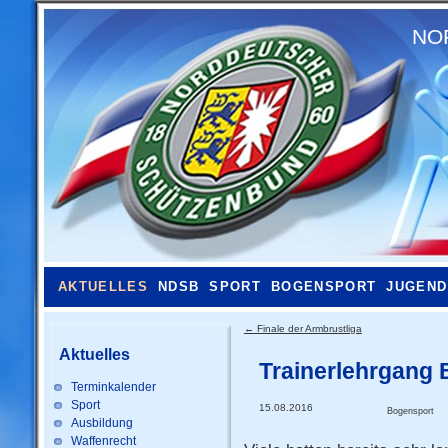
NO
AKTUELLES
NDSB
SPORT
BOGENSPORT
JUGEND
←
Finale der Armbrustliga
Aktuelles
Trainerlehrgang 
Terminkalender
Sport
15.08.2016
Bogensport
Ausbildung
Waffenrecht