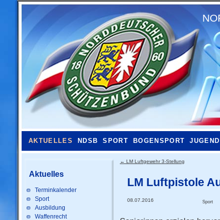
NO
AKTUELLES
NDSB
SPORT
BOGENSPORT
JUGEND
←
LM Luftgewehr 3-Stellung
Aktuelles
LM Luftpistole A
Terminkalender
Sport
08.07.2016
Sport
Ausbildung
Waffenrecht