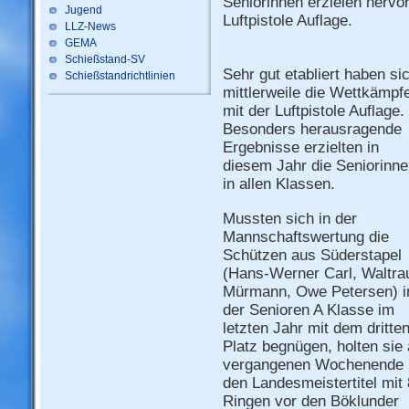
Seniorinnen erzielen hervo
Jugend
Luftpistole Auflage.
LLZ-News
GEMA
Schießstand-SV
Sehr gut etabliert haben si
Schießstandrichtlinien
mittlerweile die Wettkämpf
mit der Luftpistole Auflage.
Besonders herausragende
Ergebnisse erzielten in
diesem Jahr die Seniorinn
in allen Klassen.
Mussten sich in der
Mannschaftswertung die
Schützen aus Süderstapel
(Hans-Werner Carl, Waltra
Mürmann, Owe Petersen) i
der Senioren A Klasse im
letzten Jahr mit dem dritte
Platz begnügen, holten sie
vergangenen Wochenende
den Landesmeistertitel mit
Ringen vor den Böklunder