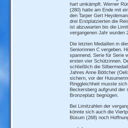
hart umkämpft. Werner Rü
(280) hatte am Ende mit e
den Tarper Gert Heydemann 
drei Erstplatzierten die R
ist abzuwarten bis die Limi
vergangenen Jahr wurden 2
Die letzten Medaillen in di
Seniorinnen C vergeben. Hi
spannend. Serie für Serie 
ersten vier Schützinnen. D
schließlich die Silbermeda
Jahres Anne Böttcher (Oeli
sichern, vor der Husumerin
Ringgleichheit musste sich
Beckersberg aufgrund der s
Bronzeplatz begnügen.
Bei Limitzahlen der vergan
könnte sich auch die Viertp
Büsum (268) noch Hoffnung