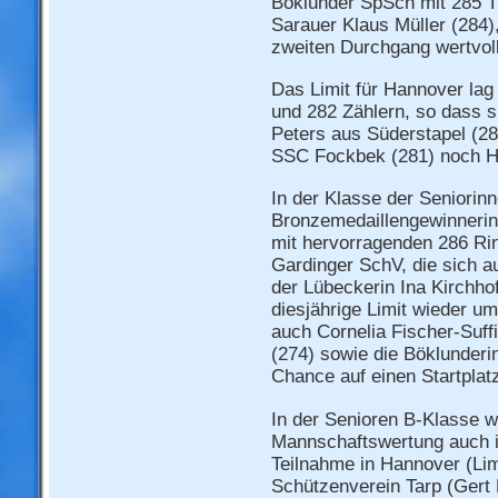
Böklunder SpSch mit 285 T
Sarauer Klaus Müller (284),
zweiten Durchgang wertvoll
Das Limit für Hannover lag
und 282 Zählern, so dass s
Peters aus Süderstapel (2
SSC Fockbek (281) noch H
In der Klasse der Seniorinne
Bronzemedaillengewinnerin
mit hervorragenden 286 Ri
Gardinger SchV, die sich a
der Lübeckerin Ina Kirchhof
diesjährige Limit wieder u
auch Cornelia Fischer-Suf
(274) sowie die Böklunderi
Chance auf einen Startplat
In der Senioren B-Klasse w
Mannschaftswertung auch i
Teilnahme in Hannover (Lim
Schützenverein Tarp (Gert