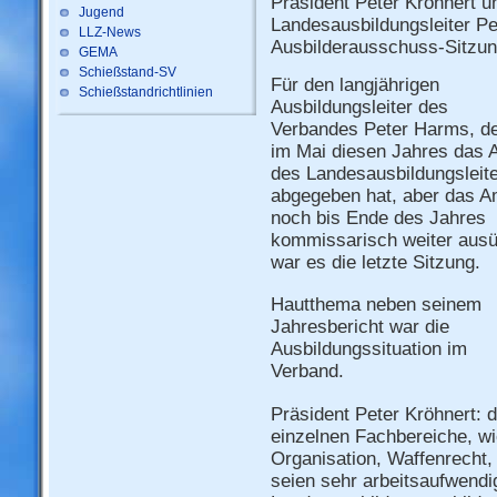
Präsident Peter Kröhnert un
Jugend
Landesausbildungsleiter Pe
LLZ-News
Ausbilderausschuss-Sitzun
GEMA
Schießstand-SV
Für den langjährigen
Schießstandrichtlinien
Ausbildungsleiter des
Verbandes Peter Harms, d
im Mai diesen Jahres das 
des Landesausbildungsleit
abgegeben hat, aber das A
noch bis Ende des Jahres
kommissarisch weiter ausü
war es die letzte Sitzung.
Hautthema neben seinem
Jahresbericht war die
Ausbildungssituation im
Verband.
Präsident Peter Kröhnert: d
einzelnen Fachbereiche, w
Organisation, Waffenrecht,
seien sehr arbeitsaufwendig