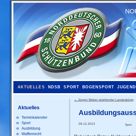
NO
AKTUELLES
NDSB
SPORT
BOGENSPORT
JUGEND
←
Jürgen Weber strahlender Landeskönig
Aktuelles
Ausbildungsauss
Terminkalender
Sport
09.12.2013
Sport
Ausbildung
Waffenrecht