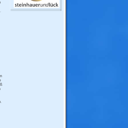
n
.
on
e
eß
m
.