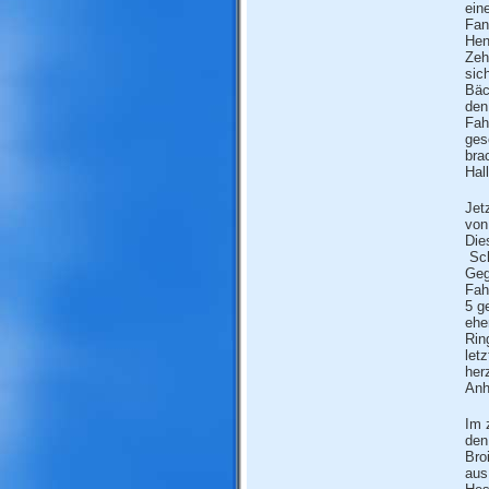
ein
Fan
Hen
Zeh
sic
Bäc
den
Fah
ges
bra
Hall
Jet
von
Die
Sch
Geg
Fah
5 g
ehe
Rin
let
her
Anh
Im 
den
Bro
aus