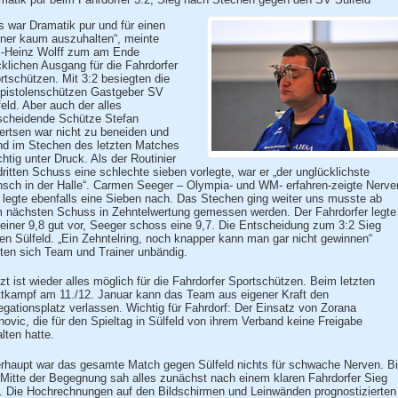
s war Dramatik pur und für einen
iner kaum auszuhalten“, meinte
l-Heinz Wolff zum am Ende
cklichen Ausgang für die Fahrdorfer
rtschützen. Mit 3:2 besiegten die
tpistolenschützen Gastgeber SV
feld. Aber auch der alles
scheidende Schütze Stefan
lertsen war nicht zu beneiden und
nd im Stechen des letzten Matches
htig unter Druck. Als der Routinier
dritten Schuss eine schlechte sieben vorlegte, war er „der unglücklichste
sch in der Halle“. Carmen Seeger – Olympia- und WM- erfahren-zeigte Nerve
 legte ebenfalls eine Sieben nach. Das Stechen ging weiter uns musste ab
 nächsten Schuss in Zehntelwertung gemessen werden. Der Fahrdorfer legte
 einer 9,8 gut vor, Seeger schoss eine 9,7. Die Entscheidung zum 3:2 Sieg
en Sülfeld. „Ein Zehntelring, noch knapper kann man gar nicht gewinnen“
uten sich Team und Trainer unbändig.
zt ist wieder alles möglich für die Fahrdorfer Sportschützen. Beim letzten
tkampf am 11./12. Januar kann das Team aus eigener Kraft den
egationsplatz verlassen. Wichtig für Fahrdorf: Der Einsatz von Zorana
novic, die für den Spieltag in Sülfeld von ihrem Verband keine Freigabe
alten hatte.
rhaupt war das gesamte Match gegen Sülfeld nichts für schwache Nerven. B
 Mitte der Begegnung sah alles zunächst nach einem klaren Fahrdorfer Sieg
. Die Hochrechnungen auf den Bildschirmen und Leinwänden prognostizierten