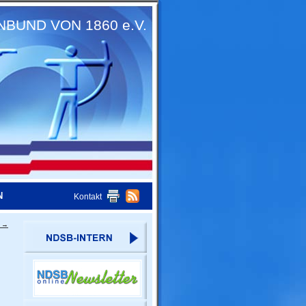
UND VON 1860 e.V.
N
Kontakt
e
→