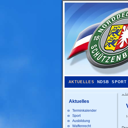
AKTUELLES
NDSB
SPORT
←
L
Aktuelles
Terminkalender
Sport
1
Ausbildung
Waffenrecht
Dra