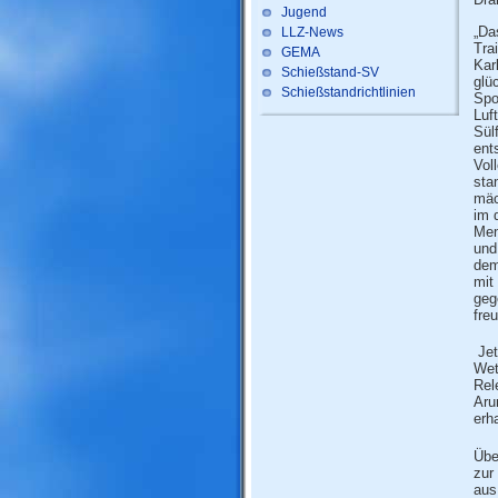
Jugend
„Da
LLZ-News
Tra
GEMA
Kar
Schießstand-SV
glü
Schießstandrichtlinien
Spo
Luf
Sül
ent
Vol
sta
mäc
im 
Men
und
dem
mit
geg
fre
Jet
Wet
Rel
Aru
erh
Übe
zur
aus