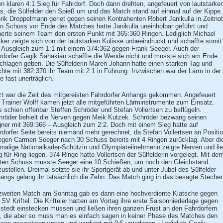
en klaren 4:1 Sieg für Fahrdorf. Doch dann drehten, angefeuert von lautstarke
s, die Sülfelder den Spieß um und das Match stand auf einmal auf der Kippe.
rik Droppelmann geriet gegen seinen Kontrahenten Robert Janikulla in Zeitnot
n Schuss vor Ende des Matches hatte Janikulla uneinholbar geführt und
herte seinem Team den ersten Punkt mit 365:360 Ringen. Lediglich Michael
ker zeigte sich von der lautstarken Kulisse unbeeindruckt und schaffte somit
 Ausgleich zum 1:1 mit einem 374:362 gegen Frank Seeger. Auch der
rdorfer Gagik Sahakian schaffte die Wende nicht und musste sich am Ende
chlagen geben. Die Sülfelderin Maren Johann hatte einen starken Tag und
chte mit 382:370 ihr Team mit 2:1 in Führung. Inzwischen war der Lärm in der
e fast unerträglich.
zt war die Zeit des mitgereisten Fahrdorfer Anhangs gekommen. Angefeuert
 Trainer Wolff kamen jetzt alle mitgeführten Lärminstrumente zum Einsatz.
s schien offenbar Steffen Schröder und Stefan Vollertsen zu beflügeln.
röder behielt die Nerven gegen Meik Kutzek. Schröder bezwang seinen
ner mit 369:366 – Ausgleich zum 2:2. Doch mit einem Sieg hatte auf
rdorfer Seite bereits niemand mehr gerechnet, da Stefan Vollertsen an Positi
egen Carmen Seeger nach 30 Schuss bereits mit 4 Ringen zurücklag. Aber di
malige Nationalkader-Schützin und Olympiateilnehmerin zeigte Nerven und li
g für Ring liegen. 374 Ringe hatte Vollertsen der Sülfelderin vorgelegt. Mit de
zten Schuss musste Seeger eine 10 Schießen, um noch den Gleichstand
zustellen. Dreimal setzte sie ihr Sportgerät ab und unter Jubel des Sülfelder
angs gelang ihr tatsächlich die Zehn. Das Match ging in das besagte Stechen
zweiten Match am Sonntag gab es dann eine hochverdiente Klatsche gegen
 SV Kriftel. Die Krifteler hatten am Vortag ihre erste Saisonniederlage gegen
istedt einstecken müssen und ließen ihren ganzen Frust an den Fahrdorfern
, die aber so muss man es einfach sagen in keiner Phase des Matches den