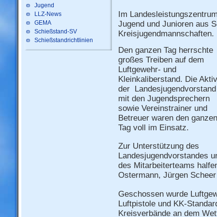
Jugend
Im Landesleistungszentrum 
LLZ-News
GEMA
Jugend und Junioren aus S
Schießstand-SV
Kreisjugendmannschaften.
Schießstandrichtlinien
Den ganzen Tag herrschte
großes Treiben auf dem
Luftgewehr- und
Kleinkaliberstand. Die Akti
der Landesjugendvorstand
mit den Jugendsprechern
sowie Vereinstrainer und
Betreuer waren den ganze
Tag voll im Einsatz.
Zur Unterstützung des
Landesjugendvorstandes u
des Mitarbeiterteams half
Ostermann, Jürgen Scheer u
Geschossen wurde Luftgewe
Luftpistole und KK-Standa
Kreisverbände an dem Wett