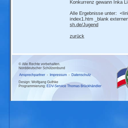
Konkurrenz gewann Inka Li
Alle Ergebnisse unter: <li
index1.htm _blank externen
sh.de/Jugend
zurück
© Alle Rechte vorbehalten.
Norddeutscher Schützenbund
Ansprechpartner
-
Impressum
-
Datenschutz
Design: Wolfgang Guthke
Programmierung:
EDV-Service Thomas Brückhändler