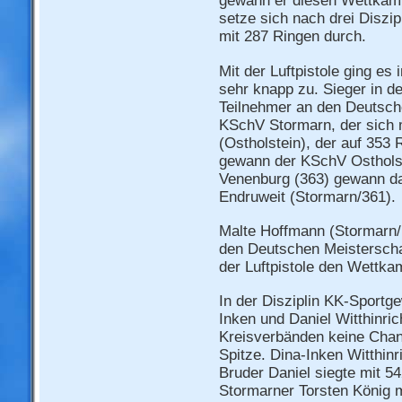
gewann er diesen Wettkamp
setze sich nach drei Diszi
mit 287 Ringen durch.
Mit der Luftpistole ging es
sehr knapp zu. Sieger in d
Teilnehmer an den Deutsch
KSchV Stormarn, der sich 
(Ostholstein), der auf 353
gewann der KSchV Ostholst
Venenburg (363) gewann dan
Endruweit (Stormarn/361).
Malte Hoffmann (Stormarn/
den Deutschen Meisterscha
der Luftpistole den Wettka
In der Disziplin KK-Sportg
Inken und Daniel Witthinri
Kreisverbänden keine Chanc
Spitze. Dina-Inken Witthinr
Bruder Daniel siegte mit 5
Stormarner Torsten König m