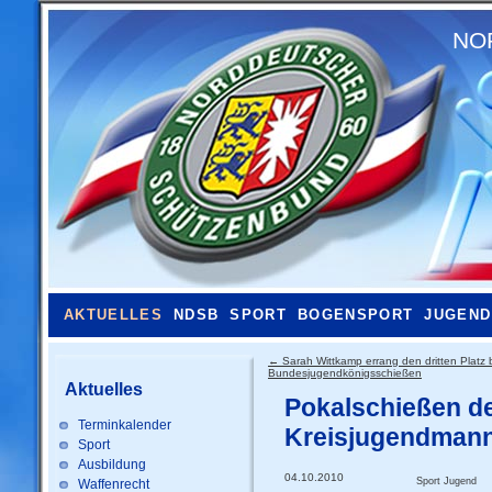
NO
AKTUELLES
NDSB
SPORT
BOGENSPORT
JUGEND
←
Sarah Wittkamp errang den dritten Platz 
Bundesjugendkönigsschießen
Aktuelles
Pokalschießen d
Terminkalender
Kreisjugendman
Sport
Ausbildung
04.10.2010
Sport Jugend
Waffenrecht