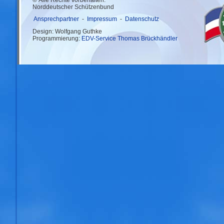
© Alle Rechte vorbehalten.
Norddeutscher Schützenbund
Ansprechpartner
-
Impressum
-
Datenschutz
Design: Wolfgang Guthke
Programmierung:
EDV-Service Thomas Brückhändler