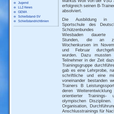
Markus Wolf von der VSG S
Jugend
erfolgreich seinen B-Train
LLZ-News
absolviert.
GEMA
Schießstand-SV
Die Ausbildung in 
Schießstandrichtlinien
Sportschule des Deutsc
Schützenbundes 
Wiesbaden dauerte 
Stunden, die an z
Wochenkursen im Novem
und Februar durchgefü
wurden. Dazu mussten 
Teilnehmer in der Zeit daz
Trainingsgruppe durchfüh
gab es eine Lehrprobe, n
schriftliche und eine m
voneinander bestanden w
Trainers B Leistungsspor
deren Weiterentwicklung
orientierter Trainings
olympischen Disziplinen
Organisation, Durchführu
Anschlusstrainings für Na