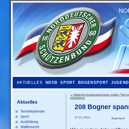
NO
AKTUELLES
NDSB
SPORT
BOGENSPORT
JUGEND
←
Malenter Armbrustschützen wollen Titel g
verteidigen
Aktuelles
208 Bogner span
Terminkalender
Sport
17.01.2013
Bogensport
Ausbildung
Waffenrecht