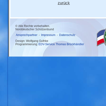
zurück
© Alle Rechte vorbehalten.
Norddeutscher Schützenbund
Ansprechpartner
-
Impressum
-
Datenschutz
Design: Wolfgang Guthke
Programmierung:
EDV-Service Thomas Brückhändler