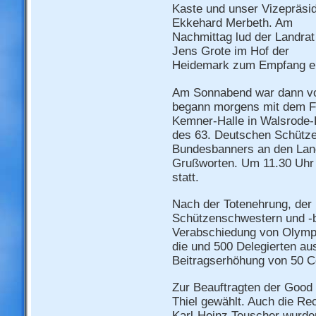
Kaste und unser Vizepräsi
Ekkehard Merbeth. Am
Nachmittag lud der Landrat
Jens Grote im Hof der
Heidemark zum Empfang ei
Am Sonnabend war dann vo
begann morgens mit dem Fa
Kemner-Halle in Walsrode-K
des 63. Deutschen Schütz
Bundesbanners an den Land
Grußworten. Um 11.30 Uhr 
statt.
Nach der Totenehrung, der 
Schützenschwestern und -br
Verabschiedung von Olympi
die und 500 Delegierten a
Beitragserhöhung von 50 C
Zur Beauftragten der Good
Thiel gewählt. Auch die R
Karl-Heinz Teuscher wurde