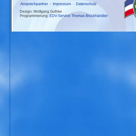
Ansprechpartner
-
Impressum
-
Datenschutz
Design: Wolfgang Guthke
Programmierung:
EDV-Service Thomas Brückhändler