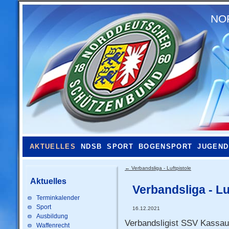
NO
AKTUELLES
NDSB
SPORT
BOGENSPORT
JUGEND
←
Verbandsliga - Luftpistole
Aktuelles
Verbandsliga - L
Terminkalender
Sport
16.12.2021
Ausbildung
Verbandsligist SSV Kassau 
Waffenrecht