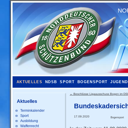
NO
AKTUELLES
NDSB
SPORT
BOGENSPORT
JUGEND
←
Beschlüsse Ligaausschuss Bogen im DS
Aktuelles
Bundeskadersich
Terminkalender
Sport
17.09.2020
Bogensport
Ausbildung
Waffenrecht