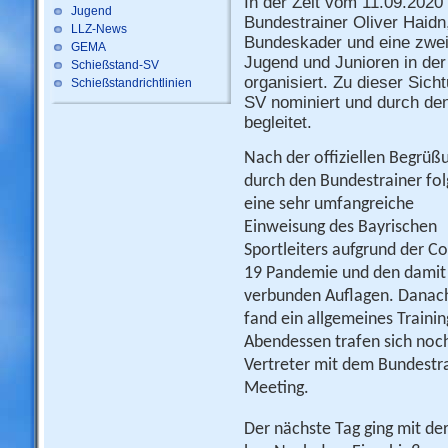
In der Zeit vom 11.09.2020
Jugend
Bundestrainer Oliver Haid
LLZ-News
Bundeskader und eine zweit
GEMA
Jugend und Junioren in de
Schießstand-SV
organisiert. Zu dieser Si
Schießstandrichtlinien
SV nominiert und durch den
begleitet.
Nach der offiziellen Begrüß
durch den Bundestrainer fol
eine sehr umfangreiche
Einweisung des Bayrischen
Sportleiters aufgrund der Co
19 Pandemie und den damit
verbunden Auflagen. Danac
fand ein allgemeines Traini
Abendessen trafen sich noch
Vertreter mit dem Bundestra
Meeting.
Der nächste Tag ging mit de