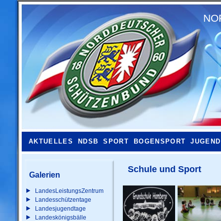
NO
AKTUELLES
NDSB
SPORT
BOGENSPORT
JUGEND
Schule und Sport
Galerien
LandesLeistungsZentrum
Landesschützentage
Landesjugendtage
Landeskönigsbälle