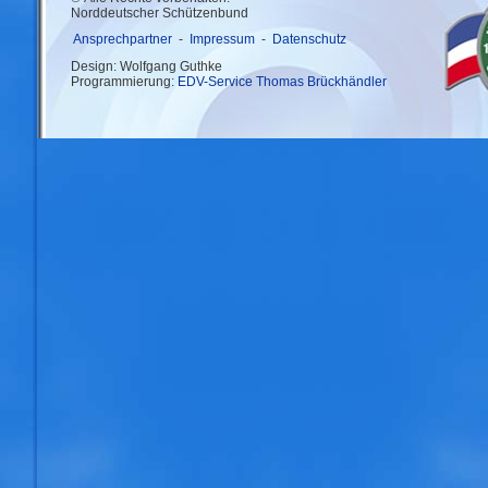
Norddeutscher Schützenbund
Ansprechpartner
-
Impressum
-
Datenschutz
Design: Wolfgang Guthke
Programmierung:
EDV-Service Thomas Brückhändler