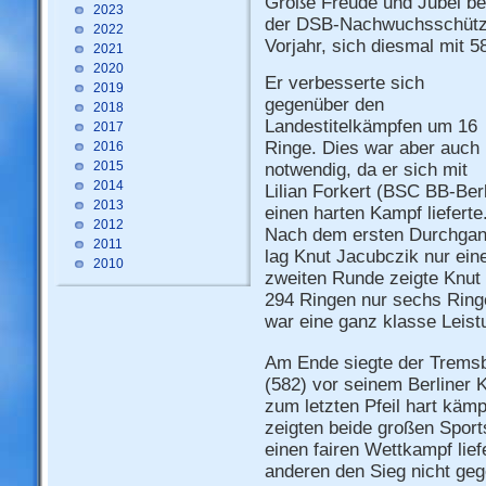
Große Freude und Jubel be
2023
der DSB-Nachwuchsschütze 
2022
Vorjahr, sich diesmal mit 5
2021
2020
Er verbesserte sich
2019
gegenüber den
2018
Landestitelkämpfen um 16
2017
Ringe. Dies war aber auch
2016
2015
notwendig, da er sich mit
2014
Lilian Forkert (BSC BB-Berl
2013
einen harten Kampf lieferte
2012
Nach dem ersten Durchga
2011
lag Knut Jacubczik nur eine
2010
zweiten Runde zeigte Knut 
294 Ringen nur sechs Rin
war eine ganz klasse Leist
Am Ende siegte der Tremsbü
(582) vor seinem Berliner 
zum letzten Pfeil hart käm
zeigten beide großen Sports
einen fairen Wettkampf lie
anderen den Sieg nicht geg