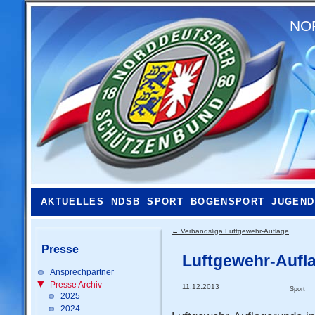
NO
AKTUELLES
NDSB
SPORT
BOGENSPORT
JUGEND
←
Verbandsliga Luftgewehr-Auflage
Presse
Luftgewehr-Aufl
Ansprechpartner
Presse Archiv
11.12.2013
Sport
2025
2024