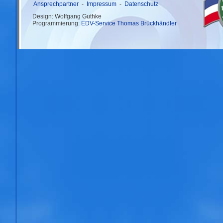
Ansprechpartner
-
Impressum
-
Datenschutz
Design: Wolfgang Guthke
Programmierung:
EDV-Service Thomas Brückhändler