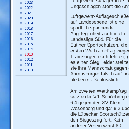
Luftgewehr-Auflagerunde in
2023
Ungeschlagen steht die Ah
2022
2021
Luftgewehr-Auflageschieße
2020
auf Landesebene ist eine
2019
sportlich spannende
2018
Angelegenheit auch in der
2017
Landesliga Süd. Für die
2016
2015
Eutiner Sportschützen, die
2014
ersten Wettkampftag wege
2013
Teamsorgen noch fehlten, 
2012
es einen Sieg, leider stellte
2011
sie ihre Mannschaft gegen 
2010
Ahrensburger falsch auf un
bleiben so Schlusslicht.
Am zweiten Wettkampftag
setzte der VfL Schönberg m
6:4 gegen den SV Klein
Wesenberg und gar 8:2 übe
die Lübecker Sportschütze
den Siegeszug fort. Kein
anderer Verein weist 8:0