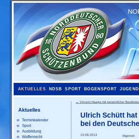
NO
AKTUELLES
NDSB
SPORT
BOGENSPORT
JUGEND
←
Vincent Haaga mit persönlicher Bestleist
Aktuelles
Ulrich Schütt ha
Terminkalender
bei den Deutsche
Sport
Ausbildung
13.08.2013
Allgemein
Waffenrecht