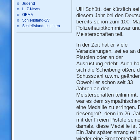
Jugend
Ulli Schütt, der kürzlich se
LLZ-News
GEMA
diesem Jahr bei den Deuts
Schießstand-SV
bereits schon zum 100. Mal
Schießstandrichtlinien
Polizeihauptkommissar unu
Meisterschaften teil.
In der Zeit hat er viele
Veränderungen, sei es an 
Pistolen oder an der
Ausrüstung erlebt. Auch h
sich die Scheibengrößen, d
Schusszahl u.v.m. geänder
Obwohl er schon seit 33
Jahren an den
Meisterschaften teilnimmt,
war es dem sympathischen 
eine Medaille zu erringen. 
riesengroß, denn im 26. Ja
mit der Freien Pistole sein
damals, diese Medaille ist 
Ein Jahr später errang er in
wieder eine Bronzemedaille