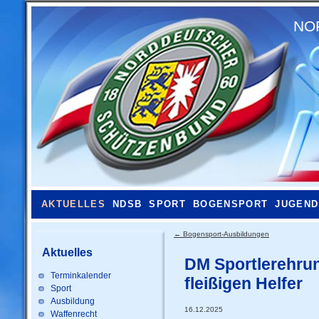
NO
AKTUELLES
NDSB
SPORT
BOGENSPORT
JUGEND
←
Bogensport-Ausbildungen
Aktuelles
DM Sportlerehru
Terminkalender
fleißigen Helfer
Sport
Ausbildung
16.12.2025
Waffenrecht