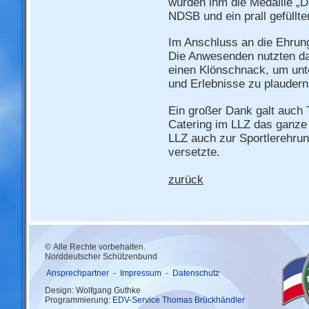
wurden ihm die Medaille „
NDSB und ein prall gefüllte
Im Anschluss an die Ehrung
Die Anwesenden nutzten da
einen Klönschnack, um unt
und Erlebnisse zu plaudern
Ein großer Dank galt auch 
Catering im LLZ das ganze
LLZ auch zur Sportlerehru
versetzte.
zurück
© Alle Rechte vorbehalten.
Norddeutscher Schützenbund
Ansprechpartner
-
Impressum
-
Datenschutz
Design: Wolfgang Guthke
Programmierung:
EDV-Service Thomas Brückhändler