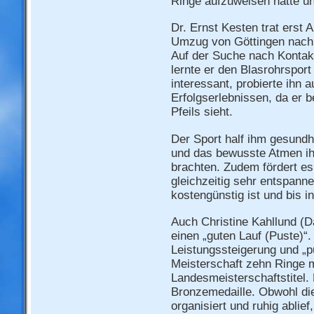
Ringe aufzuweisen hatte un
Dr. Ernst Kesten trat erst 
Umzug von Göttingen nach
Auf der Suche nach Kontakt
lernte er den Blasrohrsport
interessant, probierte ihn a
Erfolgserlebnissen, da er 
Pfeils sieht.
Der Sport half ihm gesundhe
und das bewusste Atmen ih
brachten. Zudem fördert es 
gleichzeitig sehr entspann
kostengünstig ist und bis 
Auch Christine Kahllund 
einen „guten Lauf (Puste)“.
Leistungssteigerung und „p
Meisterschaft zehn Ringe m
Landesmeisterschaftstitel.
Bronzemedaille. Obwohl die
organisiert und ruhig ablie