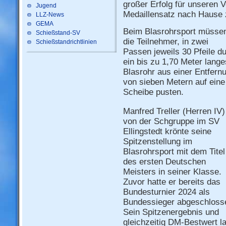
großer Erfolg für unseren 
Jugend
Medaillensatz nach Hause 
LLZ-News
GEMA
Beim Blasrohrsport müsse
Schießstand-SV
die Teilnehmer, in zwei
Schießstandrichtlinien
Passen jeweils 30 Pfeile d
ein bis zu 1,70 Meter lange
Blasrohr aus einer Entfern
von sieben Metern auf eine
Scheibe pusten.
Manfred Treller (Herren IV)
von der Schgruppe im SV
Ellingstedt krönte seine
Spitzenstellung im
Blasrohrsport mit dem Titel
des ersten Deutschen
Meisters in seiner Klasse.
Zuvor hatte er bereits das
Bundesturnier 2024 als
Bundessieger abgeschloss
Sein Spitzenergebnis und
gleichzeitig DM-Bestwert l