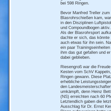
bei 598 Ringen.
Bevor Manfred Treller zum
Blasrohrschießen kam, war
in den Disziplinen Luftpisto
und Compoundbogen aktiv.
Als der Blasrohrsport aufk
dachte er sich, das könnte
auch etwas für ihn sein. N
ein paar Trainingseinheiten
ihm das gut gefallen und er 
dabei geblieben.
Riesengroß war die Freude 
Kesten vom SchV Kappeln, d
Ringen gewann. Diese Platz
erhebliche Leistungssteig
den Landesmeisterschaften
umkämpft, denn Heinz Bett
(NS) erreichten nach 60 Pfe
Letztendlich gaben die letz
Ausschlag für Dr. Ernst Ke