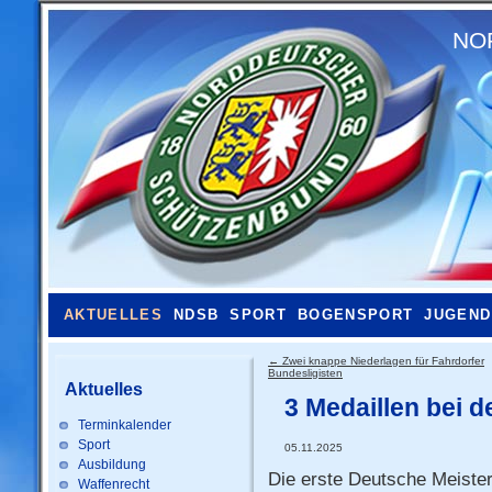
NO
AKTUELLES
NDSB
SPORT
BOGENSPORT
JUGEND
←
Zwei knappe Niederlagen für Fahrdorfer
Bundesligisten
Aktuelles
3 Medaillen bei 
Terminkalender
Sport
05.11.2025
Ausbildung
Die erste Deutsche Meister
Waffenrecht