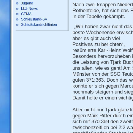
Jugend
Nach zwei knappen Nieder
LLZ-News
Rothenfelde, hat sich das 
GEMA
in der Tabelle gekämpft.
Schießstand-SV
Schießstandrichtlinien
„Wir haben zwar nicht das
beste Wochenende erwisch
aber es gibt auch viel
Positives zu berichten“,
resümierte Karl-Heinz Wolf
Besonders hervorzuheben i
die Leistung von Tjark Buc
uns allen, wie es geht! Am
Münster von der SSG Teut
guten 371:363. Doch das w
konnte er sich gegen Mar
nochmals steigern und sie
Damit holte er einen wicht
Aber nicht nur Tjark glänz
gegen Maik Ritter durch e
sich mit 370:369 den zweit
zwischenzeitlich bei 2:2 wa