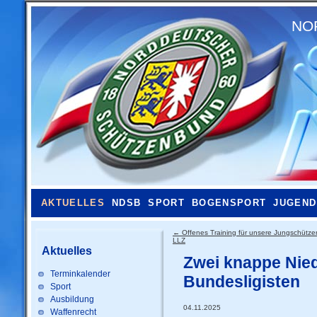
NO
AKTUELLES
NDSB
SPORT
BOGENSPORT
JUGEND
←
Offenes Training für unsere Jungschütze
LLZ
Aktuelles
Zwei knappe Nied
Terminkalender
Bundesligisten
Sport
Ausbildung
04.11.2025
Waffenrecht