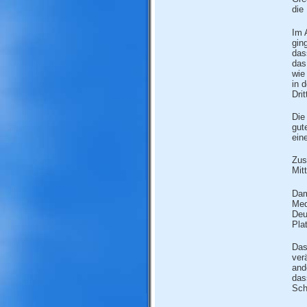
die
Im 
gin
das
das
wie
in 
Dri
Die
gut
ein
Zus
Mit
Dam
Med
Deu
Pla
Das
ver
and
das
Sch