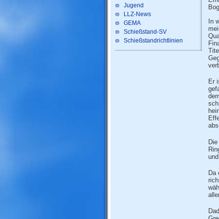
Jugend
Bog
LLZ-News
In 
GEMA
mei
Schießstand-SV
Qua
Schießstandrichtlinien
Fin
Tit
Geg
ver
Er 
gef
dem
sch
hei
Eff
abs
Die
Rin
und
Da e
ric
wäh
all
Dad
Gre