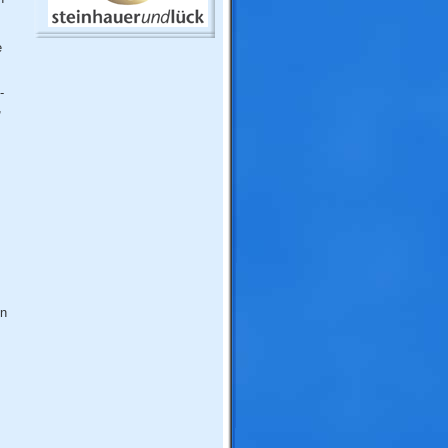
e
-
,
en