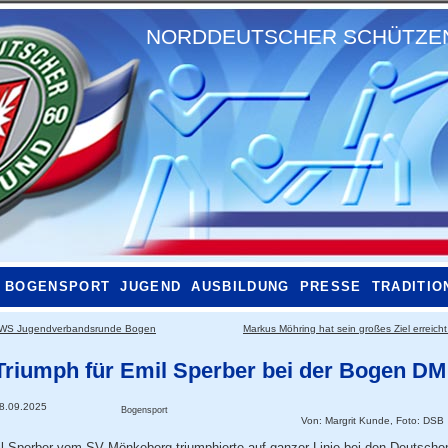
NORDDEUTSCHER SCHÜTZENB
BOGENSPORT
JUGEND
AUSBILDUNG
PRESSE
TRADITIO
WS Jugendverbandsrunde Bogen
Markus Möhring hat sein großes Ziel erreich
Triumph für Emil Sperber bei der Bogen DM
8.09.2025
Bogensport
Von:
Margrit Kunde, Foto: DSB
l Sperber vom SV Mönkeberg triumphierte auf ganzer Linie bei den Deutsche