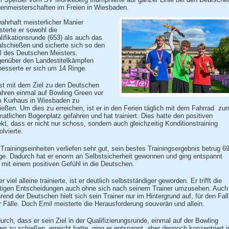
enmeisterschaften im Freien in Wiesbaden.
wahrhaft meisterlicher Manier
sterte er sowohl die
lifikationsrunde (653) als auch das
alschießen und sicherte sich so den
el des Deutschen Meisters.
enüber den Landestitelkämpfen
besserte er sich um 14 Ringe.
ist mit dem Ziel zu den Deutschen
ahren einmal auf Bowling Green vor
 Kurhaus in Wiesbaden zu
ießen. Um dies zu erreichen, ist er in den Ferien täglich mit dem Fahrrad zu
matlichen Bogenplatz gefahren und hat trainiert. Dies hatte den positiven
ekt, dass er nicht nur schoss, sondern auch gleichzeitig Konditionstraining
olvierte.
 Trainingseinheiten verliefen sehr gut, sein bestes Trainingsergebnis betrug 6
ge. Dadurch hat er enorm an Selbstsicherheit gewonnen und ging entspannt
 mit einem positiven Gefühl in die Deutschen.
r viel alleine trainierte, ist er deutlich selbstständiger geworden. Er trifft die
htigen Entscheidungen auch ohne sich nach seinem Trainer umzusehen. Auch
rend der Deutschen hielt sich sein Trainer nur im Hintergrund auf, für den Fall
er Fälle. Doch Emil meisterte die Herausforderung souverän und allein.
urch, dass er sein Ziel in der Qualifizierungsrunde, einmal auf der Bowling
en zu schießen, erreicht hatte, ging er entspannt, aber dennoch konzentriert i