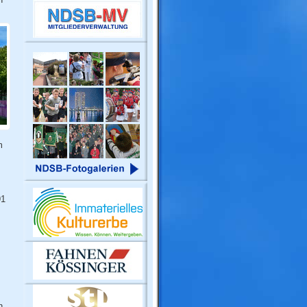
m
91
n