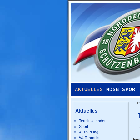
AKTUELLES
NDSB
SPORT
←
R
Aktuelles
Terminkalender
Sport
0
Ausbildung
Waffenrecht
Emi