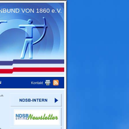
UND VON 1860 e.V.
N
Kontakt
t
→
n