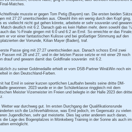
 Final-Matches.
Achtelfinale musste er gegen Tom Petig (Bayern) ran. Die ersten beiden Sätz
gen mit 27:27 unentschieden aus. Obwohl ihm ein wenig durch den Kopf ging,
s es vielleicht nicht gut gehen könnte, arbeitete er sehr souverän und gewann
 Match deutlich mit 6:2. Danach gab es kein Halten mehr, denn sowohl das ¼
 auch das ½-Finale gingen mit 6:0 und 6:2 an Emil. So erreichte er das Finale
dem er vor einer fantastischen Kulisse und bei großartiger Stimmung auf den
ttplatzierten der Vorrunde, Kilian Mayer (Baden), traf.
 erste Passe ging mit 27:27 unentschieden aus. Danach schoss Emil zwei
e Passen mit 28 und 27, und in der letzten Passe setzte er mit einer 29 noch
en drauf und gewann damit das Goldfinale souverän mit 6:2.
ätzlich zu seiner Goldmedaille erhielt er vom DSB-Partner Win&Win noch ein
telteil in den Deutschland-Farben.
it hat Emil in seiner kurzen sportlichen Laufbahn bereits seine dritte DM-
aille gewonnen. 2023 wurde er in der Schülerklasse ringgleich mit dem
tschen Meister Vizemeister im Freien und belegte in der Halle 2023 den dritt
tz.
 Wetter war durchweg gut. Im ersten Durchgang der Qualifikationsrunde
änderten sich die Lichtverhältnisse, was Emil jedoch, im Gegensatz zu vielen
eren Jugendlichen, sehr gut meisterte. Dies lag unter anderem auch daran,
s die Lage des Bogenplatzes in Mönkeberg Training in der Sonne als auch im
atten ermöglicht.