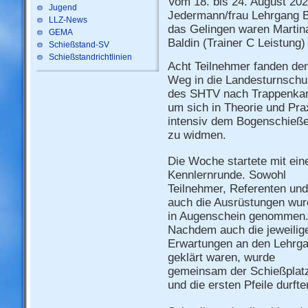
Vom 18. bis 24. August 2025
Jugend
Jedermann/frau Lehrgang Bo
LLZ-News
das Gelingen waren Martina
GEMA
Baldin (Trainer C Leistung)
Schießstand-SV
Schießstandrichtlinien
Acht Teilnehmer fanden de
Weg in die Landesturnschu
des SHTV nach Trappenka
um sich in Theorie und Pra
intensiv dem Bogenschieß
zu widmen.
Die Woche startete mit ein
Kennlernrunde. Sowohl
Teilnehmer, Referenten und
auch die Ausrüstungen wu
in Augenschein genommen
Nachdem auch die jeweilig
Erwartungen an den Lehrg
geklärt waren, wurde
gemeinsam der Schießplatz 
und die ersten Pfeile durft