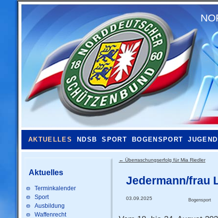
NO
AKTUELLES
NDSB
SPORT
BOGENSPORT
JUGEND
←
Überraschungserfolg für Mia Riedler
Aktuelles
Jedermann/frau 
Terminkalender
Sport
03.09.2025
Bogensport
Ausbildung
Waffenrecht