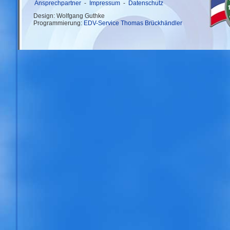
Ansprechpartner
-
Impressum
-
Datenschutz
Design: Wolfgang Guthke
Programmierung:
EDV-Service Thomas Brückhändler