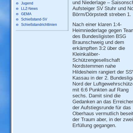
und Niederlage – Saisonsc
Jugend
Aufsteiger SV Stuhr und N
LLZ-News
Börm/Dörpstedt streben 1. 
GEMA
Schießstand-SV
Nach einer klaren 1:4-
Schießstandrichtlinien
Heimniederlage gegen Team
des Bundesligisten BSG
Braunschweig und dem
erkämpften 3:2 über die
Kleinkaliber-
Schützengesellschaft
Nordstemmen nahe
Hildesheim rangiert der S
Kassau in der 2. Bundeslig
Nord der Luftgewehrschütz
mit 6:6 Punkten auf Rang
sechs. Damit sind die
Gedanken an das Erreiche
der Aufstiegsrunde für das
Oberhaus vermutlich beseit
der Traum aber, in der zwei
Erfüllung gegangen.