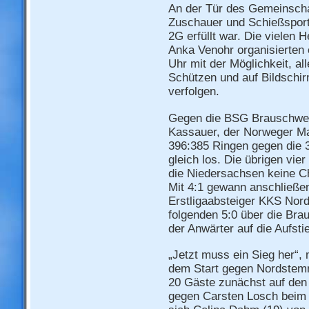
An der Tür des Gemeinscha
Zuschauer und Schießsport
2G erfüllt war. Die vielen 
Anka Venohr organisierten
Uhr mit der Möglichkeit, al
Schützen und auf Bildschi
verfolgen.
Gegen die BSG Brauschweig 
Kassauer, der Norweger Mar
396:385 Ringen gegen die 3
gleich los. Die übrigen vie
die Niedersachsen keine Ch
Mit 4:1 gewann anschließe
Erstligaabsteiger KKS Nor
folgenden 5:0 über die Bra
der Anwärter auf die Aufsti
„Jetzt muss ein Sieg her“,
dem Start gegen Nordstem
20 Gäste zunächst auf den 
gegen Carsten Losch beim 3