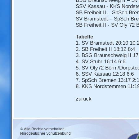
BSG Braunschweig II – SV 
SSV Kassau - KKS Nordst
SB Freiheit II – SpSch Bre
SV Bramstedt – SpSch Bre
SB Freiheit II - SV Oly 72
Tabelle
1. SV Bramstedt 20:10 10:
2. SB Freiheit II 18:12 8:4
3. BSG Braunschweig II 17
4. SV Stuhr 16:14 6:6
5. SV Oly72 Börm/Dörpsted
6. SSV Kassau 12:18 6:6
7. SpSch Bremen 13:17 2:
8. KKS Nordstemmen 11:19
zurück
© Alle Rechte vorbehalten.
Norddeutscher Schützenbund