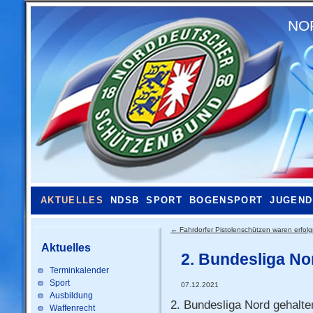
NO
AKTUELLES
NDSB
SPORT
BOGENSPORT
JUGEND
←
Fahrdorfer Pistolenschützen waren erfolg
Aktuelles
2. Bundesliga No
Terminkalender
Sport
07.12.2021
Ausbildung
2. Bundesliga Nord gehalt
Waffenrecht