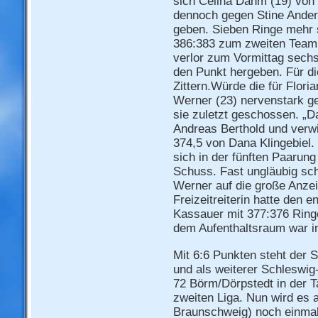
sich Celina Dahm (19) von 
dennoch gegen Stine Ander
geben. Sieben Ringe mehr 
386:383 zum zweiten Teamp
verlor zum Vormittag sech
den Punkt hergeben. Für d
Zittern.Würde die für Flori
Werner (23) nervenstark g
sie zuletzt geschossen. „D
Andreas Berthold und verwi
374,5 von Dana Klingebiel.
sich in der fünften Paarung
Schuss. Fast ungläubig sch
Werner auf die große Anzeig
Freizeitreiterin hatte den
Kassauer mit 377:376 Ring
dem Aufenthaltsraum war i
Mit 6:6 Punkten steht der
und als weiterer Schleswig
72 Börm/Dörpstedt in der T
zweiten Liga. Nun wird es 
Braunschweig) noch einmal