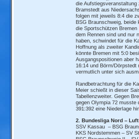
die Aufstiegsveranstaltung 
Bramstedt aus Niedersachs
folgen mit jeweils 8:4 die 
BSG Braunschweig, beide k
die Sportschützen Bremen
dem Rennen sind und nur no
haben, schwindet für die K
Hoffnung als zweiter Kandid
könnte Bremen mit 5:0 bes
Ausgangspositionen aber ha
16:14 und Börm/Dörpstedt 
vermutlich unter sich aus
Randbetrachtung für die Kas
Meier schießt in dieser Sais
Tabellenzweiter. Gegen Br
gegen Olympia 72 musste di
391:392 eine Niederlage h
2. Bundesliga Nord – Luf
SSV Kassau – BSG Braunsc
KKS Nordstemmen – SV St